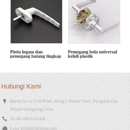
Pintu logam dan
Pemegang bola universal
pemegang batang tingkap
keluli plastik
Hubungi Kami
Alamat: No. 4, Fu'an Road, Jidong 1, Xiaolan Town, Zhongshan City,
Wilayah Guangdong, China
Tel:
+86-18925353336
E-mel:
2658200169@qq.com