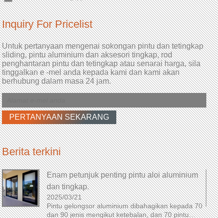
Inquiry For Pricelist
Untuk pertanyaan mengenai sokongan pintu dan tetingkap
sliding, pintu aluminium dan aksesori tingkap, rod
penghantaran pintu dan tetingkap atau senarai harga, sila
tinggalkan e -mel anda kepada kami dan kami akan
berhubung dalam masa 24 jam.
Berita terkini
Enam petunjuk penting pintu aloi aluminium
dan tingkap.
2025/03/21
Pintu gelongsor aluminium dibahagikan kepada 70
dan 90 jenis mengikut ketebalan, dan 70 pintu